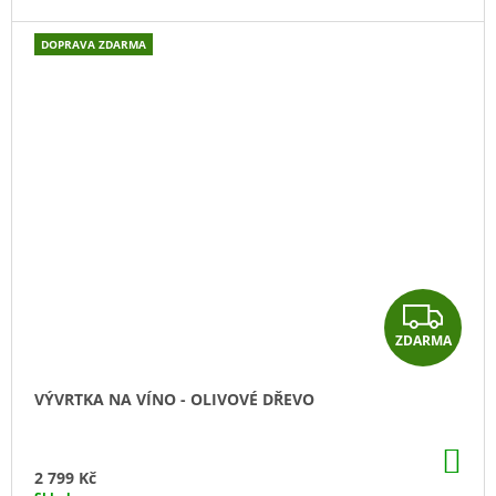
A
DOPRAVA ZDARMA
Z
ZDARMA
D
A
VÝVRTKA NA VÍNO - OLIVOVÉ DŘEVO
R
DO
M
KO
2 799 Kč