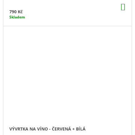
DO
KO
790 Kč
Skladem
VÝVRTKA NA VÍNO - ČERVENÁ + BÍLÁ