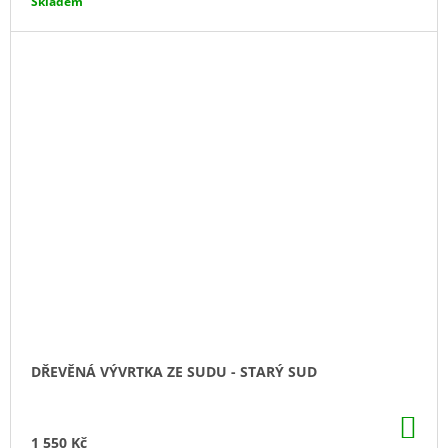
Skladem
A
DŘEVĚNÁ VÝVRTKA ZE SUDU - STARÝ SUD
DO
KO
1 550 Kč