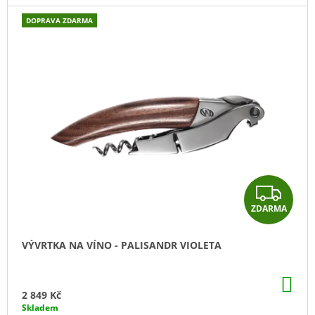
J
DOPRAVA ZDARMA
E
M
E
DŘEVĚNÁ
KRABIČKA
NA
VÝVRTKU
790
Kč
Z
ZDARMA
D
A
VÝVRTKA NA VÍNO - PALISANDR VIOLETA
R
DO
M
KO
2 849 Kč
Skladem