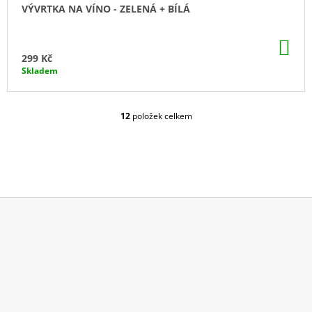
VÝVRTKA NA VÍNO - ZELENÁ + BÍLÁ
DO
KO
299 Kč
Skladem
12
položek celkem
O
V
L
Á
D
A
C
Í
P
Z
R
Á
V
P
K
Y
A
V
T
Ý