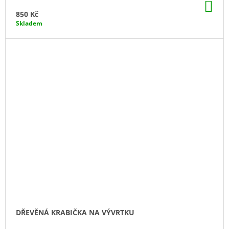
DO
KO
850 Kč
Skladem
DŘEVĚNÁ KRABIČKA NA VÝVRTKU