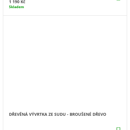
KO
1 190 Kč
Skladem
DŘEVĚNÁ VÝVRTKA ZE SUDU - BROUŠENÉ DŘEVO
DO