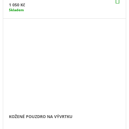
KO
1 050 Kč
Skladem
KOŽENÉ POUZDRO NA VÝVRTKU