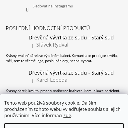
Sledovat na Instagramu
POSLEDNÍ HODNOCENÍ PRODUKTŮ
Dřevěná vývrtka ze sudu - Starý sud
Slávek Rydval
|
Hodnocení produktu je 5 z 5 hvězdiček.
Krásný kvalitní dárek ve výtečném balení. Komunikace prodejce skvělá,
měl jsem to včetně loga, poslal náhledy, nechal vybrat.
Dřevěná vývrtka ze sudu - Starý sud
Karel Lebeda
|
Hodnocení produktu je 5 z 5 hvězdiček.
Krasny darek, kvalitni prace v nadherne krabicce. Komunikace perfektni.
Dřevěná vývrtka ze sudu - Starý sud
Tento web používá soubory cookie. Dalším
procházením tohoto webu vyjadřujete souhlas s jejich
Milan Panzer
|
Hodnocení produktu je 5 z 5 hvězdiček.
používáním. Více informací
zde
.
Ano, pěkné balení, dobrý přístup prodejce!