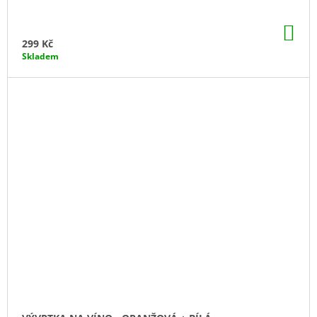
DO
KO
299 Kč
Skladem