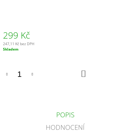
J
E
M
E
299 Kč
DŘEVĚNÁ
VÝVRTKA
247,11 Kč bez DPH
ZE
Měrná
Skladem
SUDU
cena:
-
BARVA
VÍNA
DO
1
KOŠÍKU
190
Kč
POPIS
HODNOCENÍ