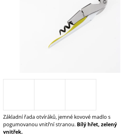
5
A
hvězdiček.
J
Í
T
?
HLEDAT
D
O
P
O
Základní řada otvíráků, jemné kovové madlo s
R
pogumovanou vnitřní stranou.
Bílý hřet, zelený
U
vnitřek.
Č
U