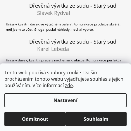
Dřevěná vývrtka ze sudu - Starý sud
Slávek Rydval
|
Hodnocení produktu je 5 z 5 hvězdiček.
Krásný kvalitní dárek ve výtečném balení. Komunikace prodejce skvělá,
měl jsem to včetně loga, poslal náhledy, nechal vybrat.
Dřevěná vývrtka ze sudu - Starý sud
Karel Lebeda
|
Hodnocení produktu je 5 z 5 hvězdiček.
Krasny darek, kvalitni prace v nadherne krabicce. Komunikace perfektni.
Dřevěná vývrtka ze sudu - Starý sud
Tento web používá soubory cookie. Dalším
procházením tohoto webu vyjadřujete souhlas s jejich
Milan Panzer
|
Hodnocení produktu je 5 z 5 hvězdiček.
používáním. Více informací
zde
.
Ano, pěkné balení, dobrý přístup prodejce!
Nastavení
© 2026 VÝVRTKA ZE SUDU. Všechna práva
Vytvořil Shoptet
Odmítnout
Souhlasím
vyhrazena.