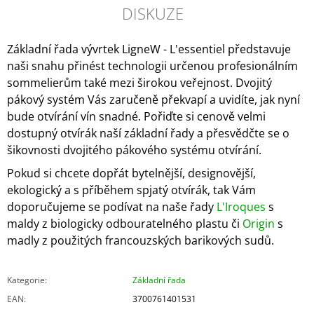
DISKUZE
Základní řada vývrtek LigneW - L'essentiel představuje
naši snahu přinést technologii určenou profesionálním
sommelierům také mezi širokou veřejnost. Dvojitý
pákový systém Vás zaručeně překvapí a uvidíte, jak
nyní
bude otvírání vín
snadné. Pořiďte si cenově velmi
dostupný otvírák naší základní řady a přesvědčte se o
šikovnosti dvojitého pákového systému otvírání.
Pokud si chcete dopřát bytelnější, designovější,
ekologický a s příběhem spjatý otvírák, tak Vám
doporučujeme se podívat na naše řady
L'Iroques
s
maldy z biologicky odbouratelného plastu či
Origin
s
madly z použitých francouzských barikových sudů.
Kategorie
:
Základní řada
EAN
:
3700761401531