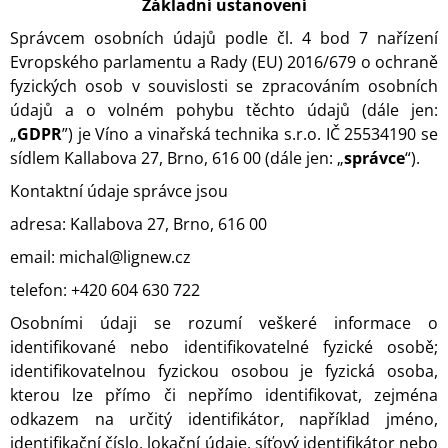
Základní ustanovení
A
Správcem osobních údajů podle čl. 4 bod 7 nařízení
J
Evropského parlamentu a Rady (EU) 2016/679 o ochraně
Í
fyzických osob v souvislosti se zpracováním osobních
T
údajů a o volném pohybu těchto údajů (dále jen:
?
„
GDPR
”) je Víno a vinařská technika s.r.o. IČ 25534190 se
sídlem Kallabova 27, Brno, 616 00
(dále jen: „
správce
“).
Kontaktní údaje správce jsou
adresa: Kallabova 27, Brno, 616 00
HLEDAT
email: michal@lignew.cz
telefon: +420 604 630 722
D
Osobními údaji se rozumí veškeré informace o
O
identifikované nebo identifikovatelné fyzické osobě;
P
O
identifikovatelnou fyzickou osobou je fyzická osoba,
R
kterou lze přímo či nepřímo identifikovat, zejména
U
odkazem na určitý identifikátor, například jméno,
Č
identifikační číslo, lokační údaje, síťový identifikátor nebo
U