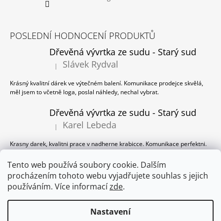
POSLEDNÍ HODNOCENÍ PRODUKTŮ
Dřevěná vývrtka ze sudu - Starý sud
Slávek Rydval
|
Hodnocení produktu je 5 z 5 hvězdiček.
Krásný kvalitní dárek ve výtečném balení. Komunikace prodejce skvělá,
měl jsem to včetně loga, poslal náhledy, nechal vybrat.
Dřevěná vývrtka ze sudu - Starý sud
Karel Lebeda
|
Hodnocení produktu je 5 z 5 hvězdiček.
Krasny darek, kvalitni prace v nadherne krabicce. Komunikace perfektni.
Dřevěná vývrtka ze sudu - Starý sud
Tento web používá soubory cookie. Dalším
procházením tohoto webu vyjadřujete souhlas s jejich
Milan Panzer
|
Hodnocení produktu je 5 z 5 hvězdiček.
používáním. Více informací
zde
.
Ano, pěkné balení, dobrý přístup prodejce!
Nastavení