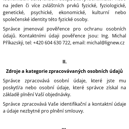
J
na jeden či více zvláštních prvků fyzické, fyziologické,
E
genetické, psychické, ekonomické, kulturní nebo
M
společenské identity této fyzické osoby.
E
Správce jmenoval
pověřence pro ochranu osobních
DŘEVĚNÁ
údajů. Kontaktními údaji pověřence jsou: Ing. Michal
KRABIČKA
Příkazský, tel: +420 604 630 722, email: michal@lignew.cz
NA
VÝVRTKU
790
Kč
II.
Zdroje a kategorie zpracovávaných osobních údajů
Správce zpracovává osobní údaje, které jste mu
poskytl/a nebo osobní údaje, které správce získal na
základě plnění Vaší objednávky.
Správce zpracovává Vaše identifikační a kontaktní údaje
a údaje nezbytné pro plnění smlouvy.