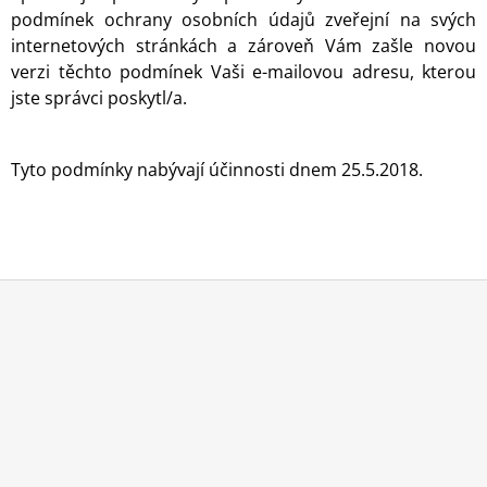
podmínek ochrany osobních údajů zveřejní na svých
internetových stránkách a zároveň Vám zašle novou
verzi těchto podmínek Vaši e-mailovou adresu, kterou
jste správci poskytl/a.
Tyto podmínky nabývají účinnosti dnem 25.5.2018.
Z
Á
P
A
T
Í