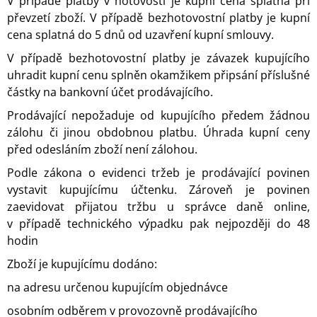
V případě platby v hotovosti je kupní cena splatná při
převzetí zboží. V případě bezhotovostní platby je kupní
cena splatná do 5 dnů od uzavření kupní smlouvy.
V případě bezhotovostní platby je závazek kupujícího
uhradit kupní cenu splněn okamžikem připsání příslušné
částky na bankovní účet prodávajícího.
Prodávající nepožaduje od kupujícího předem žádnou
zálohu či jinou obdobnou platbu. Úhrada kupní ceny
před odesláním zboží není zálohou.
Podle zákona o evidenci tržeb je prodávající povinen
vystavit kupujícímu účtenku. Zároveň je povinen
zaevidovat přijatou tržbu u správce daně online,
v případě technického výpadku pak nejpozději do 48
hodin
Zboží je kupujícímu dodáno:
na adresu určenou kupujícím objednávce
osobním odběrem v provozovně prodávajícího