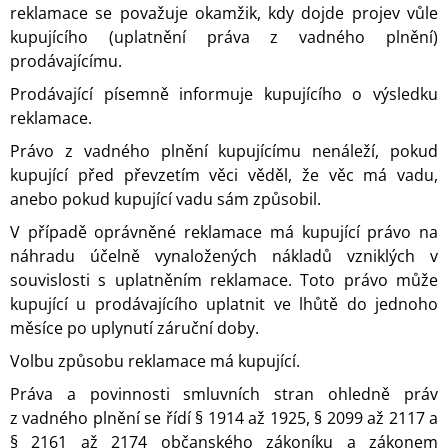
reklamace se považuje okamžik, kdy dojde projev vůle
kupujícího (uplatnění práva z vadného plnění)
prodávajícímu.
Prodávající písemně informuje kupujícího o výsledku
reklamace.
Právo z vadného plnění kupujícímu nenáleží, pokud
kupující před převzetím věci věděl, že věc má vadu,
anebo pokud kupující vadu sám způsobil.
V případě oprávněné reklamace má kupující právo na
náhradu účelně vynaložených nákladů vzniklých v
souvislosti s uplatněním reklamace. Toto právo může
kupující u prodávajícího uplatnit ve lhůtě do jednoho
měsíce po uplynutí záruční doby.
Volbu způsobu reklamace má kupující.
Práva a povinnosti smluvních stran ohledně práv
z vadného plnění se řídí § 1914 až 1925, § 2099 až 2117 a
§ 2161 až 2174 občanského zákoníku a zákonem