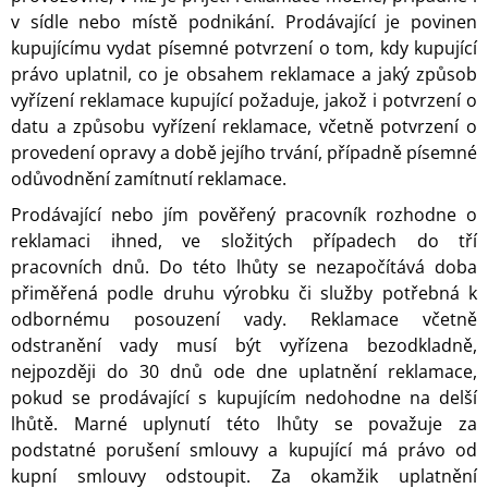
v sídle nebo místě podnikání. Prodávající je povinen
kupujícímu vydat písemné potvrzení o tom, kdy kupující
právo uplatnil, co je obsahem reklamace a jaký způsob
vyřízení reklamace kupující požaduje, jakož i potvrzení o
datu a způsobu vyřízení reklamace, včetně potvrzení o
provedení opravy a době jejího trvání, případně písemné
odůvodnění zamítnutí reklamace.
Prodávající nebo jím pověřený pracovník rozhodne o
reklamaci ihned, ve složitých případech do tří
pracovních dnů. Do této lhůty se nezapočítává doba
přiměřená podle druhu výrobku či služby potřebná k
odbornému posouzení vady. Reklamace včetně
odstranění vady musí být vyřízena bezodkladně,
nejpozději do 30 dnů ode dne uplatnění reklamace,
pokud se prodávající s kupujícím nedohodne na delší
lhůtě. Marné uplynutí této lhůty se považuje za
podstatné porušení smlouvy a kupující má právo od
kupní smlouvy odstoupit. Za okamžik uplatnění