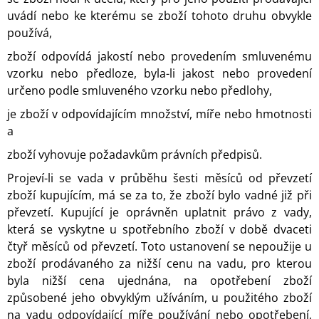
uvádí nebo ke kterému se zboží tohoto druhu obvykle
používá,
zboží odpovídá jakostí nebo provedením smluvenému
vzorku nebo předloze, byla-li jakost nebo provedení
určeno podle smluveného vzorku nebo předlohy,
je zboží v odpovídajícím množství, míře nebo hmotnosti
a
zboží vyhovuje požadavkům právních předpisů.
Projeví-li se vada v průběhu šesti měsíců od převzetí
zboží kupujícím, má se za to, že zboží bylo vadné již při
převzetí. Kupující je oprávněn uplatnit právo z vady,
která se vyskytne u spotřebního zboží v době dvaceti
čtyř měsíců od převzetí. Toto ustanovení se nepoužije u
zboží prodávaného za nižší cenu na vadu, pro kterou
byla nižší cena ujednána, na opotřebení zboží
způsobené jeho obvyklým užíváním, u použitého zboží
na vadu odpovídající míře používání nebo opotřebení,