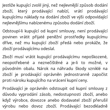
Jestliže kupující zvolil jiný, než nejlevnější způsob dodání
zboží, který prodávající nabízí, vrátí prodávající
kupujícímu náklady na dodání zboží ve výši odpovídající
nejlevnějšímu nabízenému způsobu dodání zboží.
Odstoupí-li kupující od kupní smlouvy, není prodávající
povinen vrátit přijaté peněžní prostředky kupujícímu
dříve, než mu kupující zboží předá nebo prokáže, že
zboží prodávajícímu odeslal.
Zboží musí vrátit kupující prodávajícímu nepoškozené,
neopotřebené a neznečištěné a je-li to možné, v
původním obalu. Nárok na náhradu škody vzniklé na
zboží je prodávající oprávněn jednostranně započíst
proti nároku kupujícího na vrácení kupní ceny.
Prodávající je oprávněn odstoupit od kupní smlouvy z
důvodu vyprodání zásob, nedostupnosti zboží, anebo
když výrobce, dovozce anebo dodavatel zboží přerušil
výrobu nebo dovoz zboží. Prodávající bezodkladně