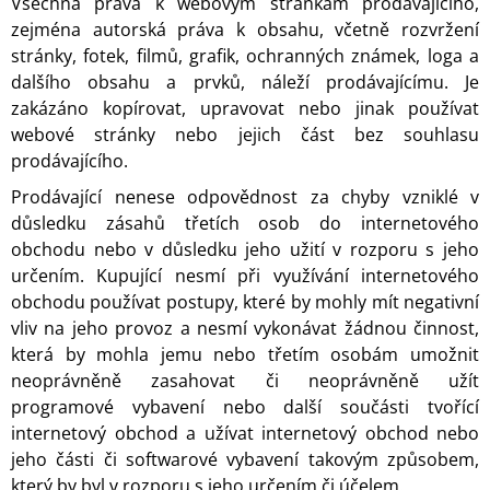
Všechna práva k webovým stránkám prodávajícího,
zejména autorská práva k obsahu, včetně rozvržení
stránky, fotek, filmů, grafik, ochranných známek, loga a
dalšího obsahu a prvků, náleží prodávajícímu. Je
zakázáno kopírovat, upravovat nebo jinak používat
webové stránky nebo jejich část bez souhlasu
prodávajícího.
Prodávající nenese odpovědnost za chyby vzniklé v
důsledku zásahů třetích osob do internetového
obchodu nebo v důsledku jeho užití v rozporu s jeho
určením. Kupující nesmí při využívání internetového
obchodu používat postupy, které by mohly mít negativní
vliv na jeho provoz a nesmí vykonávat žádnou činnost,
která by mohla jemu nebo třetím osobám umožnit
neoprávněně zasahovat či neoprávněně užít
programové vybavení nebo další součásti tvořící
internetový obchod a užívat internetový obchod nebo
jeho části či softwarové vybavení takovým způsobem,
který by byl v rozporu s jeho určením či účelem.