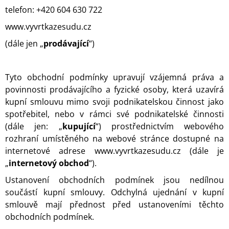
J
telefon: +420 604 630 722
E
www.vyvrtkazesudu.cz
M
E
(dále jen „
prodávající
“)
VÝVRTKA
NA
Tyto obchodní podmínky upravují vzájemná práva a
VÍNO
-
povinnosti prodávajícího a fyzické osoby, která uzavírá
PALISANDR
kupní smlouvu mimo svoji podnikatelskou činnost jako
VIOLETA
spotřebitel, nebo v rámci své podnikatelské činnosti
2
(dále jen: „
kupující
“) prostřednictvím webového
849
Kč
rozhraní umístěného na webové stránce dostupné na
internetové adrese www.vyvrtkazesudu.cz (dále je
„
internetový obchod
“).
Ustanovení obchodních podmínek jsou nedílnou
součástí kupní smlouvy. Odchylná ujednání v kupní
smlouvě mají přednost před ustanoveními těchto
obchodních podmínek.