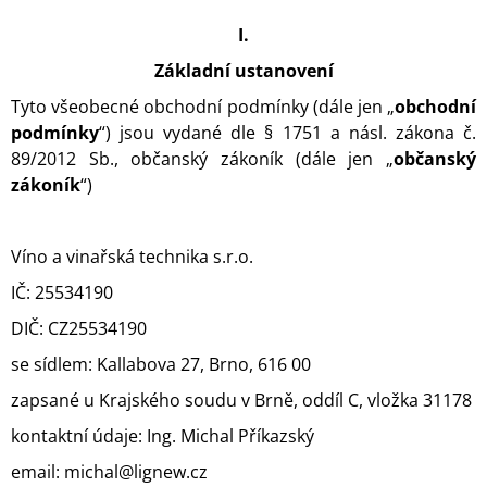
A
I.
J
Základní ustanovení
Í
T
Tyto všeobecné obchodní podmínky (dále jen „
obchodní
podmínky
“) jsou vydané dle § 1751 a násl. zákona č.
?
89/2012 Sb., občanský zákoník (dále jen „
občanský
zákoník
“)
HLEDAT
Víno a vinařská technika s.r.o.
IČ: 25534190
DIČ: CZ25534190
D
O
se sídlem: Kallabova 27, Brno, 616 00
P
zapsané u Krajského soudu v Brně, oddíl C, vložka 31178
O
R
kontaktní údaje: Ing. Michal Příkazský
U
Č
email: michal@lignew.cz
U