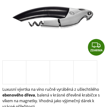
5
A
hvězdiček.
J
Í
T
?
Z
ZDARMA
D
HLEDAT
A
R
D
O
P
A
O
Luxusní vývrtka na víno ručně vyráběná z ušlechtilého
R
ebenového dřeva
, balená v krásné dřevěné krabičce s
U
víkem na magnetky. Vhodná jako
výjimečný dárek k
Č
U
vzácné příležitosti.