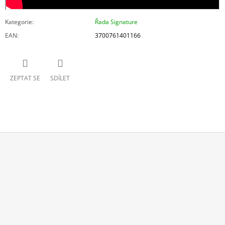
Kategorie
:
Řada Signature
EAN
:
3700761401166
ZEPTAT SE
SDÍLET
Z
Á
P
A
T
Í