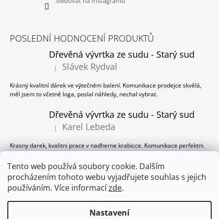
Sledovat na Instagramu
POSLEDNÍ HODNOCENÍ PRODUKTŮ
Dřevěná vývrtka ze sudu - Starý sud
Slávek Rydval
|
Hodnocení produktu je 5 z 5 hvězdiček.
Krásný kvalitní dárek ve výtečném balení. Komunikace prodejce skvělá,
měl jsem to včetně loga, poslal náhledy, nechal vybrat.
Dřevěná vývrtka ze sudu - Starý sud
Karel Lebeda
|
Hodnocení produktu je 5 z 5 hvězdiček.
Krasny darek, kvalitni prace v nadherne krabicce. Komunikace perfektni.
Dřevěná vývrtka ze sudu - Starý sud
Tento web používá soubory cookie. Dalším
procházením tohoto webu vyjadřujete souhlas s jejich
Milan Panzer
|
Hodnocení produktu je 5 z 5 hvězdiček.
používáním. Více informací
zde
.
Ano, pěkné balení, dobrý přístup prodejce!
Nastavení