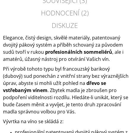
SOUVISEJÍCÍ (3)
HODNOCENÍ (2)
DISKUZE
Elegance, čistý design, skvělé materiály, patentovaný
dvojitý pákový systém a příběh schovaný za původem
sudů tvoří v rukou
profesionálních sommeliérů
, ale i
amatérů, úžasný nástroj pro otvírání Vašich vín.
Při výrobě tohoto typu byl francouzský barikový
(dubový) sud ponechán z vnitřní strany bez výraznějších
úprav, abyste si mohli užít pohled na
dřevo se
vstřebaným vínem
. Zbytek madla je zbroušen pro
podpoření viditelnosti rozdílu. Hledáte-li unikát, který se
bude časem měnit a vyvíjet, je tento druh zpracování
madla správnou volbou pro Vás.
Vývrtka na víno se skládá z:
profesionální patentovaný dvojitý pákový systém z