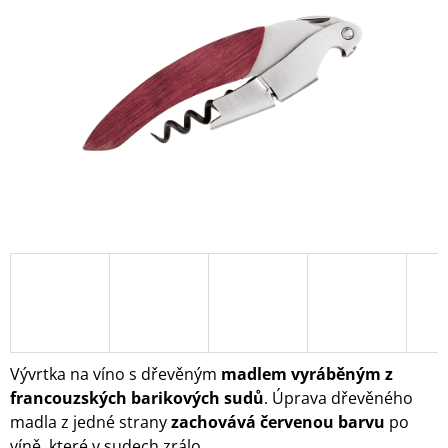
5
A
hvězdiček.
J
Í
T
?
HLEDAT
D
O
P
O
Vývrtka na víno s dřevěným
madlem vyráběným z
R
francouzských barikových sudů
. Úprava dřevěného
U
madla z jedné strany
zachovává červenou barvu
po
Č
U
víně, které v sudech zrálo.