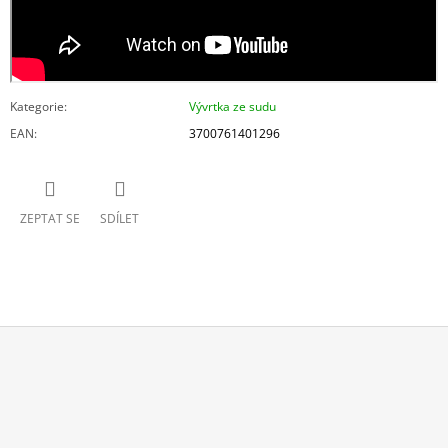
Kategorie
:
Vývrtka ze sudu
EAN
:
3700761401296
ZEPTAT SE
SDÍLET
Z
Á
P