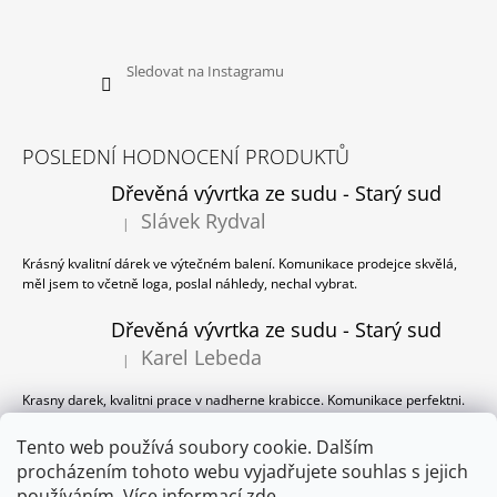
Sledovat na Instagramu
POSLEDNÍ HODNOCENÍ PRODUKTŮ
Dřevěná vývrtka ze sudu - Starý sud
Slávek Rydval
|
Hodnocení produktu je 5 z 5 hvězdiček.
Krásný kvalitní dárek ve výtečném balení. Komunikace prodejce skvělá,
měl jsem to včetně loga, poslal náhledy, nechal vybrat.
Dřevěná vývrtka ze sudu - Starý sud
Karel Lebeda
|
Hodnocení produktu je 5 z 5 hvězdiček.
Krasny darek, kvalitni prace v nadherne krabicce. Komunikace perfektni.
Dřevěná vývrtka ze sudu - Starý sud
Tento web používá soubory cookie. Dalším
procházením tohoto webu vyjadřujete souhlas s jejich
Milan Panzer
|
Hodnocení produktu je 5 z 5 hvězdiček.
používáním. Více informací
zde
.