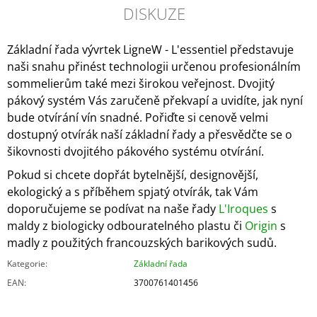
DISKUZE
Základní řada vývrtek LigneW - L'essentiel představuje
naši snahu přinést technologii určenou profesionálním
sommelierům také mezi širokou veřejnost. Dvojitý
pákový systém Vás zaručeně překvapí a uvidíte, jak
nyní
bude otvírání vín
snadné. Pořiďte si cenově velmi
dostupný otvírák naší základní řady a přesvědčte se o
šikovnosti dvojitého pákového systému otvírání.
Pokud si chcete dopřát bytelnější, designovější,
ekologický a s příběhem spjatý otvírák, tak Vám
doporučujeme se podívat na naše řady
L'Iroques
s
maldy z biologicky odbouratelného plastu či
Origin
s
madly z použitých francouzských barikových sudů.
Kategorie
:
Základní řada
EAN
:
3700761401456