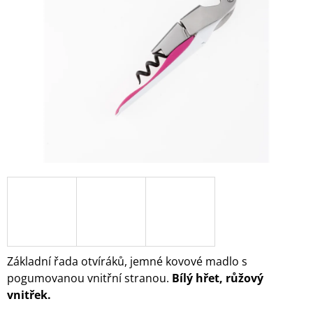
5
A
hvězdiček.
J
Í
T
?
HLEDAT
D
O
P
O
Základní řada otvíráků, jemné kovové madlo s
R
pogumovanou vnitřní stranou.
Bílý hřet, růžový
U
vnitřek.
Č
U