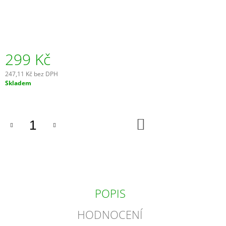
J
E
M
E
299 Kč
VÝVRTKA
NA
247,11 Kč bez DPH
VÍNO
Měrná
Skladem
-
cena:
CHATEAU
LAGUIOLE
-
ŘADA
DO
KOŠÍKU
GRAND
CRU
-
ČERNÝ
ROH
7
000
POPIS
Kč
HODNOCENÍ